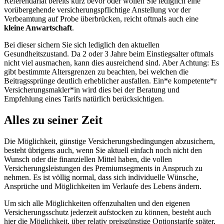
Referendariat bereits kurz bevor oder wollen Sie lediglich eine
vorübergehende versicherungspflichtige Anstellung vor der
Verbeamtung auf Probe überbrücken, reicht oftmals auch eine
kleine Anwartschaft
.
Bei dieser sichern Sie sich lediglich den aktuellen
Gesundheitszustand. Da 2 oder 3 Jahre beim Einstiegsalter oftmals
nicht viel ausmachen, kann dies ausreichend sind. Aber Achtung: Es
gibt bestimmte Altersgrenzen zu beachten, bei welchen die
Beitragssprünge deutlich erheblicher ausfallen. Ein*e kompetente*r
Versicherungsmakler*in wird dies bei der Beratung und
Empfehlung eines Tarifs natürlich berücksichtigen.
Alles zu seiner Zeit
Die Möglichkeit, günstige Versicherungsbedingungen abzusichern,
besteht übrigens auch, wenn Sie aktuell einfach noch nicht den
Wunsch oder die finanziellen Mittel haben, die vollen
Versicherungsleistungen des Premiumsegments in Anspruch zu
nehmen. Es ist völlig normal, dass sich individuelle Wünsche,
Ansprüche und Möglichkeiten im Verlaufe des Lebens ändern.
Um sich alle Möglichkeiten offenzuhalten und den eigenen
Versicherungsschutz jederzeit aufstocken zu können, besteht auch
hier die Möglichkeit, über relativ preisgünstige Optionstarife später,