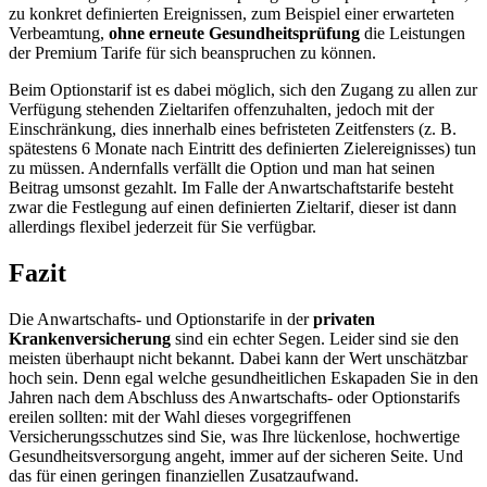
zu konkret definierten Ereignissen, zum Beispiel einer erwarteten
Verbeamtung,
ohne erneute Gesundheitsprüfung
die Leistungen
der Premium Tarife für sich beanspruchen zu können.
Beim Optionstarif ist es dabei möglich, sich den Zugang zu allen zur
Verfügung stehenden Zieltarifen offenzuhalten, jedoch mit der
Einschränkung, dies innerhalb eines befristeten Zeitfensters (z. B.
spätestens 6 Monate nach Eintritt des definierten Zielereignisses) tun
zu müssen. Andernfalls verfällt die Option und man hat seinen
Beitrag umsonst gezahlt. Im Falle der Anwartschaftstarife besteht
zwar die Festlegung auf einen definierten Zieltarif, dieser ist dann
allerdings flexibel jederzeit für Sie verfügbar.
Fazit
Die Anwartschafts- und Optionstarife in der
privaten
Krankenversicherung
sind ein echter Segen. Leider sind sie den
meisten überhaupt nicht bekannt. Dabei kann der Wert unschätzbar
hoch sein. Denn egal welche gesundheitlichen Eskapaden Sie in den
Jahren nach dem Abschluss des Anwartschafts- oder Optionstarifs
ereilen sollten: mit der Wahl dieses vorgegriffenen
Versicherungsschutzes sind Sie, was Ihre lückenlose, hochwertige
Gesundheitsversorgung angeht, immer auf der sicheren Seite. Und
das für einen geringen finanziellen Zusatzaufwand.